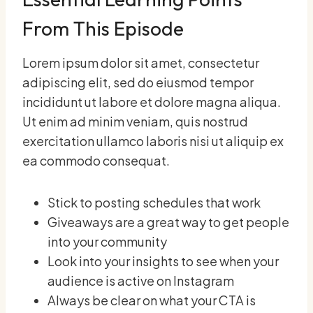
From This Episode
Lorem ipsum dolor sit amet, consectetur
adipiscing elit, sed do eiusmod tempor
incididunt ut labore et dolore magna aliqua.
Ut enim ad minim veniam, quis nostrud
exercitation ullamco laboris nisi ut aliquip ex
ea commodo consequat.
Stick to posting schedules that work
Giveaways are a great way to get people
into your community
Look into your insights to see when your
audience is active on Instagram
Always be clear on what your CTA is