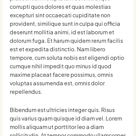
corrupti quos dolores et quas molestias
excepturi sint occaecati cupiditate non
provident, similique sunt in culpa qui officia
deserunt mollitia animi, id est laborum et
dolorum fuga. Et harum quidem rerum facilis
est et expedita distinctio. Nam libero
tempore, cum soluta nobis est eligendi optio
cumque nihil impedit quo minus id quod
maxime placeat facere possimus, omnis
voluptas assumenda est, omnis dolor
repellendus.
Bibendum est ultricies integer quis. Risus
quis varius quam quisque id diam vel. Lorem
mollis aliquam ut porttitor leo a diam
sollicitudin. At tempor commodo ullamcorper