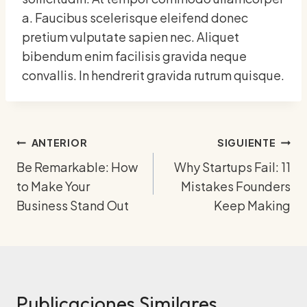
a. Faucibus scelerisque eleifend donec
pretium vulputate sapien nec. Aliquet
bibendum enim facilisis gravida neque
convallis. In hendrerit gravida rutrum quisque.
Navegación
ANTERIOR
SIGUIENTE
Be Remarkable: How
Why Startups Fail: 11
de
to Make Your
Mistakes Founders
entradas
Business Stand Out
Keep Making
Publicaciones Similares