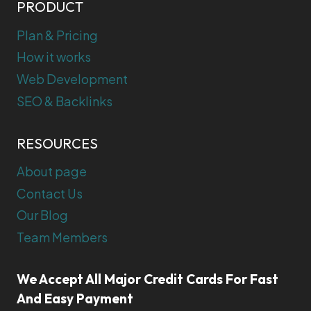
PRODUCT
Plan & Pricing
How it works
Web Development
SEO & Backlinks
RESOURCES
About page
Contact Us
Our Blog
Team Members
We Accept All Major Credit Cards For Fast
And Easy Payment