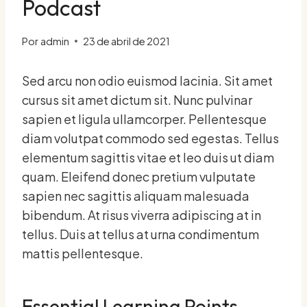
Podcast
Por
admin
23 de abril de 2021
Sed arcu non odio euismod lacinia. Sit amet
cursus sit amet dictum sit. Nunc pulvinar
sapien et ligula ullamcorper. Pellentesque
diam volutpat commodo sed egestas. Tellus
elementum sagittis vitae et leo duis ut diam
quam. Eleifend donec pretium vulputate
sapien nec sagittis aliquam malesuada
bibendum. At risus viverra adipiscing at in
tellus. Duis at tellus at urna condimentum
mattis pellentesque.
Essential Learning Points