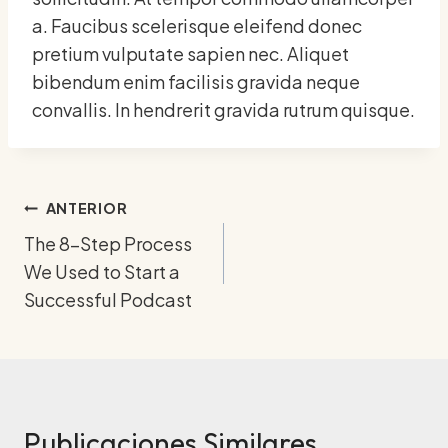
a. Faucibus scelerisque eleifend donec
pretium vulputate sapien nec. Aliquet
bibendum enim facilisis gravida neque
convallis. In hendrerit gravida rutrum quisque.
Navegación
ANTERIOR
The 8-Step Process
de
We Used to Start a
entradas
Successful Podcast
Publicaciones Similares