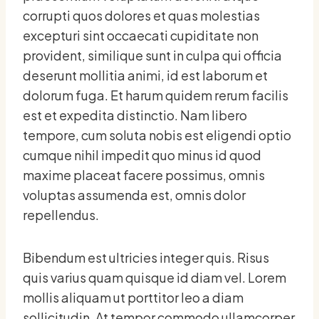
corrupti quos dolores et quas molestias
excepturi sint occaecati cupiditate non
provident, similique sunt in culpa qui officia
deserunt mollitia animi, id est laborum et
dolorum fuga. Et harum quidem rerum facilis
est et expedita distinctio. Nam libero
tempore, cum soluta nobis est eligendi optio
cumque nihil impedit quo minus id quod
maxime placeat facere possimus, omnis
voluptas assumenda est, omnis dolor
repellendus.
Bibendum est ultricies integer quis. Risus
quis varius quam quisque id diam vel. Lorem
mollis aliquam ut porttitor leo a diam
sollicitudin. At tempor commodo ullamcorper