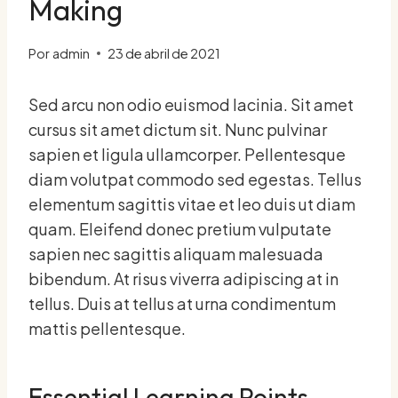
Making
Por
admin
23 de abril de 2021
Sed arcu non odio euismod lacinia. Sit amet
cursus sit amet dictum sit. Nunc pulvinar
sapien et ligula ullamcorper. Pellentesque
diam volutpat commodo sed egestas. Tellus
elementum sagittis vitae et leo duis ut diam
quam. Eleifend donec pretium vulputate
sapien nec sagittis aliquam malesuada
bibendum. At risus viverra adipiscing at in
tellus. Duis at tellus at urna condimentum
mattis pellentesque.
Essential Learning Points