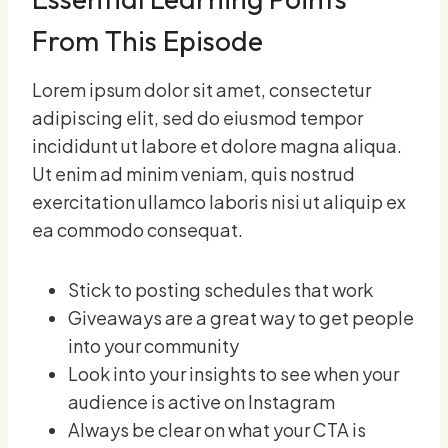
From This Episode
Lorem ipsum dolor sit amet, consectetur
adipiscing elit, sed do eiusmod tempor
incididunt ut labore et dolore magna aliqua.
Ut enim ad minim veniam, quis nostrud
exercitation ullamco laboris nisi ut aliquip ex
ea commodo consequat.
Stick to posting schedules that work
Giveaways are a great way to get people
into your community
Look into your insights to see when your
audience is active on Instagram
Always be clear on what your CTA is