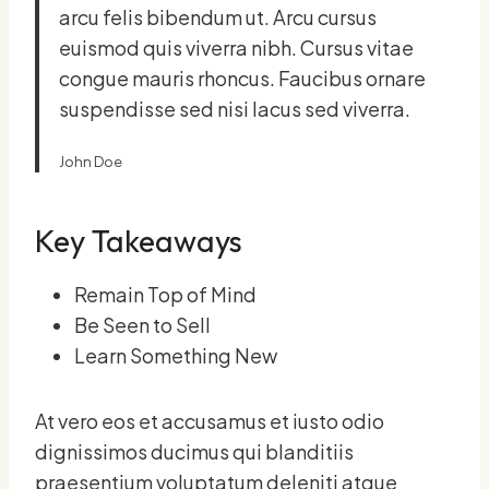
arcu felis bibendum ut. Arcu cursus
euismod quis viverra nibh. Cursus vitae
congue mauris rhoncus. Faucibus ornare
suspendisse sed nisi lacus sed viverra.
John Doe
Key Takeaways
Remain Top of Mind
Be Seen to Sell
Learn Something New
At vero eos et accusamus et iusto odio
dignissimos ducimus qui blanditiis
praesentium voluptatum deleniti atque