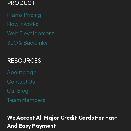
PRODUCT
Plan & Pricing
How it works
Web Development
SEO & Backlinks
RESOURCES
About page
Contact Us
Our Blog
Team Members
We Accept All Major Credit Cards For Fast
And Easy Payment